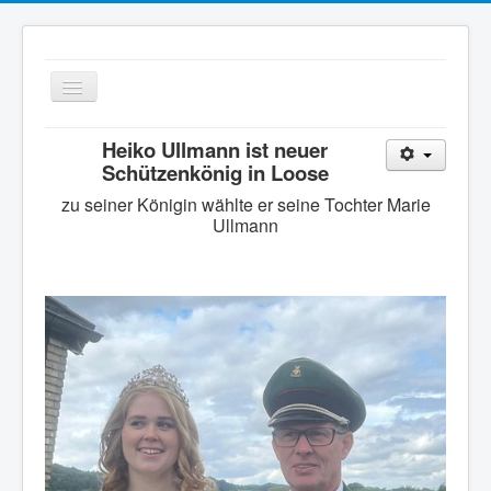
Navigation
an/aus
Heiko Ullmann ist neuer
Schützenvere
Schützenkönig in Loose
zu seiner Königin wählte er seine Tochter Marie
Ullmann
Home
Verein
Termine
Schiessgruppe
Senioren
Schützenhaus