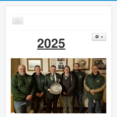
Navigation
an/aus
2025
Schützenvere
Home
Verein
Termine
Schiessgruppe
Senioren
Schützenhaus