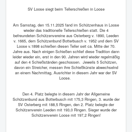
Weblinks
SV Loose siegt beim Tellerschießen in Loose
Impressum / Datenschutz
Anmeldung
Am Samstag, den 15.11.2025 fand im Schützenhaus in Loose
wieder das traditionelle Tellerschießen statt. Die 4
Sponsoren
befreundeten Schützenvereine aus Osterberg v. 1890, Leeden
v. 1665, dem Schützenbund Botterbusch v. 1952 und dem SV
Loose v.1898 schießen diesen Teller seit ca. Mitte der 70.
Jahre aus. Nach einigen Schießen schlief diese Tradition dann
leider wieder ein, erst in den 90. Jahren wird wieder regelmäßig
auf den 4 Schießständen geschossen. Jeweils 5 Schützen,
davon ein Streicher, messen ihre Schießkünste abwechselnd
an einem Nachmittag, Ausrichter in diesem Jahr war der SV
Loose.
Den 4. Platz belegte in diesem Jahr der Allgemeine
Schützenbund aus Botterbusch mit 175,3 Ringen, 3. wurde der
SV Osterberg mit 188,5 Ringen, den 2. Platz belegte der
Schützenverein Leeden mit 193,0 Ringen. Sieger wurde der
Schützenverein Loose mit 197,2 Ringen!